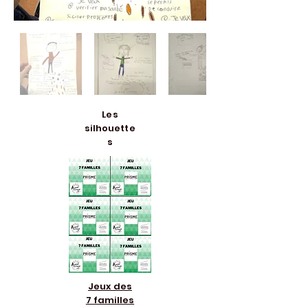
Les
silhouette
s
Jeux des
7 familles