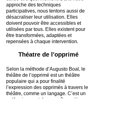
approche des techniques
participatives, nous tentons aussi de
désacraliser leur utilisation. Elles
doivent pouvoir être accessibles et
utilisées par tous. Elles existent pour
être transformées, adaptées et
repensées à chaque intervention.
Théatre de l'opprimé
Selon la méthode d’Augusto Boal, le
théâtre de l’opprimé est un théâtre
populaire qui a pour finalité
l’expression des opprimés à travers le
théâtre, comme un langage. C’est un
outil qui permet de connaître, critiquer
et transformer sa réalité.
« Toutes les formes du théâtre de
l’opprimé (théâtre forum, théâtre de
l’invisible, théâtre image, théâtre
législatif) ont été inventés, comme une