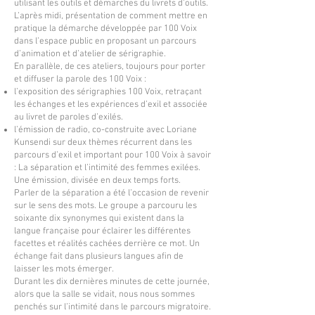
utilisant les outils et démarches du livrets d’outils.
L’après midi, présentation de comment mettre en
pratique la démarche développée par 100 Voix
dans l’espace public en proposant un parcours
d’animation et d’atelier de sérigraphie.
En parallèle, de ces ateliers, toujours pour porter
et diffuser la parole des 100 Voix :
l’exposition des sérigraphies 100 Voix, retraçant
les échanges et les expériences d’exil et associée
au livret de paroles d’exilés.
l’émission de radio, co-construite avec Loriane
Kunsendi sur deux thèmes récurrent dans les
parcours d’exil et important pour 100 Voix à savoir
: La séparation et l’intimité des femmes exilées.
Une émission, divisée en deux temps forts.
Parler de la séparation a été l’occasion de revenir
sur le sens des mots. Le groupe a parcouru les
soixante dix synonymes qui existent dans la
langue française pour éclairer les différentes
facettes et réalités cachées derrière ce mot. Un
échange fait dans plusieurs langues afin de
laisser les mots émerger.
Durant les dix dernières minutes de cette journée,
alors que la salle se vidait, nous nous sommes
penchés sur l’intimité dans le parcours migratoire.